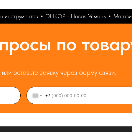
 инструментов
ЭНКОР - Новая Усмань
Магазин
просы по товар
или оставьте заявку через форму связи.
+7