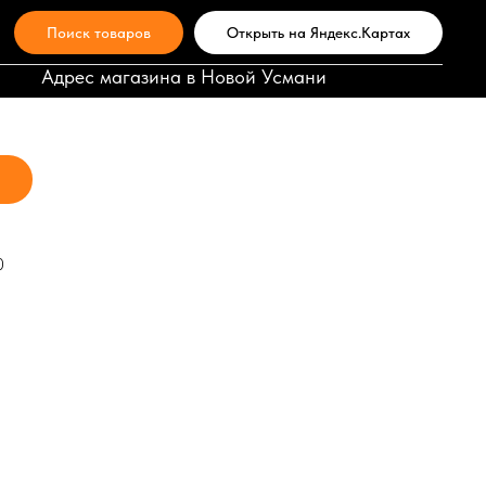
Поиск товаров
Открыть на Яндекс.Картах
 150мм Энкор (9921)
Адрес магазина в Новой Усмани
0