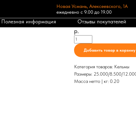
Новая Усмань, Алексеевского, 1А
ежедневно с 9.00 до 19.00
Кельма бетонщика
Полезная информация
Отзывы покупателей
118
р.
Добавить товар в корзину
Категория товаров: Кельмы
Размеры: 25.000/8.500/12.00
Масса нетто | кг: 0.20