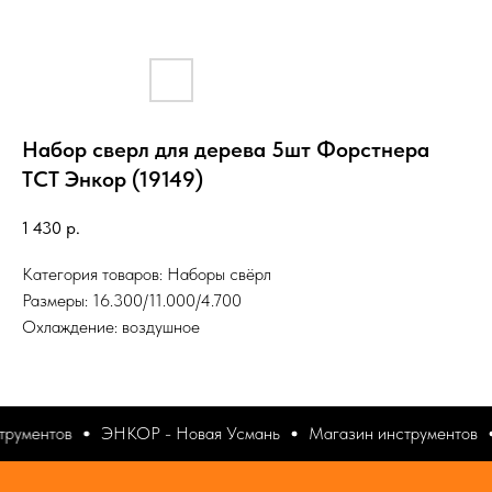
Набор сверл для дерева 5шт Форстнера
ТСТ Энкор (19149)
1 430
р.
Категория товаров: Наборы свёрл
Размеры: 16.300/11.000/4.700
Охлаждение: воздушное
трументов
ЭНКОР - Новая Усмань
Магазин инструментов