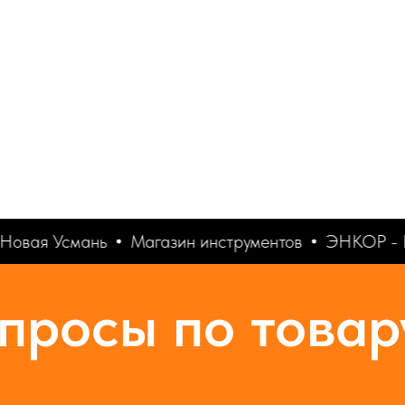
Новая Усмань
Магазин инструментов
ЭНКОР - Н
просы по товар