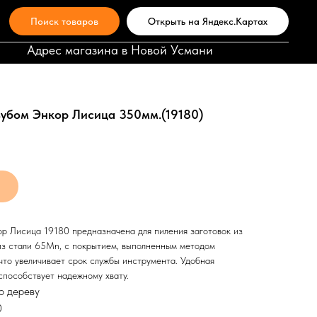
Поиск товаров
Открыть на Яндекс.Картах
Адрес магазина в Новой Усмани
убом Энкор Лисица 350мм.(19180)
р Лисица 19180 предназначена для пиления заготовок из
из стали 65Mn, с покрытием, выполненным методом
 что увеличивает срок службы инструмента. Удобная
способствует надежному хвату.
о дереву
0