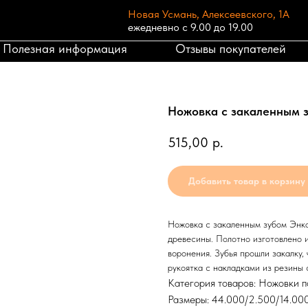
Новая Усмань, Алексеевского, 1А
ежедневно с 9.00 до 19.00
Полезная информация
Отзывы покупателей
Ножовка с закаленным з
515,00
р.
Добавить товар в корзину
Ножовка с закаленным зубом Энко
древесины. Полотно изготовлено 
воронения. Зубья прошли закалку,
рукоятка с накладками из резины 
Категория товаров: Ножовки п
Размеры: 44.000/2.500/14.00