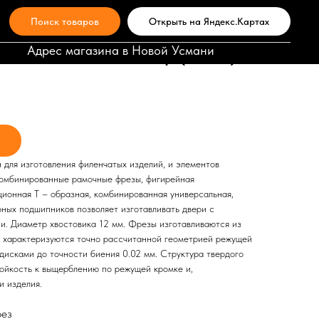
Поиск товаров
Открыть на Яндекс.Картах
еву (6 шт; хвостовик 12 мм) для
Адрес магазина в Новой Усмани
нчатых изделий Энкор (10620)
для изготовления филенчатых изделий, и элементов
комбинированные рамочные фрезы, фигирейная
ционная T – образная, комбинированная универсальная,
рных подшипников позволяет изготавливать двери с
и. Диаметр хвостовика 12 мм. Фрезы изготавливаются из
 характеризуются точно рассчитанной геометрией режущей
дисками до точности биения 0.02 мм. Структура твердого
тойкость к выщерблению по режущей кромке и,
и изделия.
рез