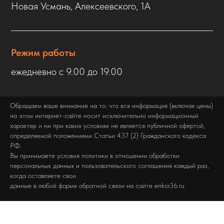
Новая Усмань, Алексеевского, 1А
Режим работы
ежедневно с 9.00 до 19.00
Обращаем ваше внимание на то, что вся информация (включая цены)
на этом интернет-сайте носит исключительно информационный
характер и ни при каких условиях не является публичной офертой,
определяемой положениями Статьи 437 (2) Гражданского кодекса
РФ.
Вы принимаете условия политики в отношении обработки
персональных данных и пользовательского соглашения каждый раз,
когда оставляете свои
данные в любой форме обратной связи на сайте enkor36.ru