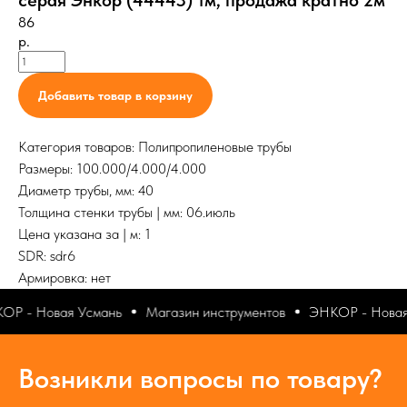
серая Энкор (44443) 1м, продажа кратно 2м
86
р.
Добавить товар в корзину
Категория товаров: Полипропиленовые трубы
Размеры: 100.000/4.000/4.000
Диаметр трубы, мм: 40
Толщина стенки трубы | мм: 06.июль
Цена указана за | м: 1
SDR: sdr6
Армировка: нет
Р - Новая Усмань
Магазин инструментов
ЭНКОР - Новая
Возникли вопросы по товару?