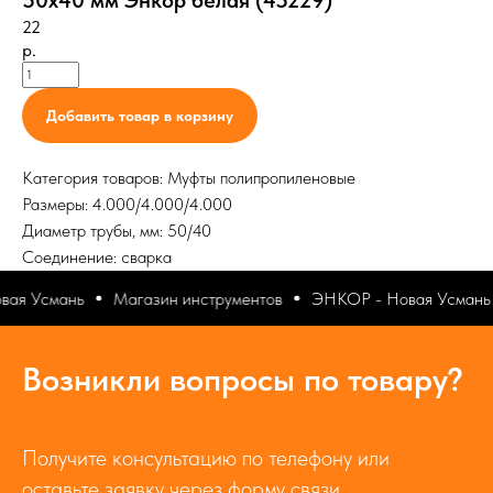
50х40 мм Энкор белая (45229)
22
р.
Добавить товар в корзину
Категория товаров: Муфты полипропиленовые
Размеры: 4.000/4.000/4.000
Диаметр трубы, мм: 50/40
Соединение: сварка
ая Усмань
Магазин инструментов
ЭНКОР - Новая Усмань
Возникли вопросы по товару?
Получите консультацию по телефону или
оставьте заявку через форму связи.