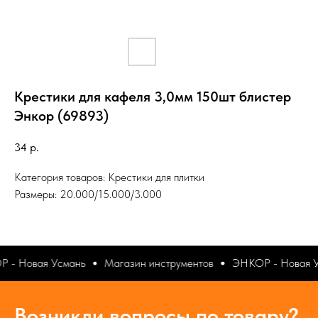
Крестики для кафеля 3,0мм 150шт блистер
Энкор (69893)
34
р.
Категория товаров: Крестики для плитки
Размеры: 20.000/15.000/3.000
 - Новая Усмань
Магазин инструментов
ЭНКОР - Новая У
Возникли вопросы по товару?