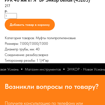
PPR 40 мм х1 ¼" ВР Энкор белая (45263)
217
р.
Добавить товар в корзину
Категория товаров: Муфты полипропиленовые
Размеры: 7.000/7.000/7.000
Диаметр трубы, мм: 40
Соединение: резьба;сварка
Типоразмер резьбы: 1 1/4"вр
вая Усмань
Магазин инструментов
ЭНКОР - Новая Усмань
Возникли вопросы по товару?
Получите консультацию по телефону или