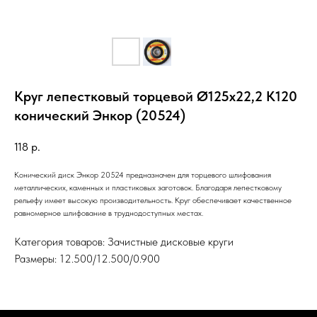
Круг лепестковый торцевой Ø125х22,2 К120
конический Энкор (20524)
118
р.
Конический диск Энкор 20524 предназначен для торцевого шлифования
металлических, каменных и пластиковых заготовок. Благодаря лепестковому
рельефу имеет высокую производительность. Круг обеспечивает качественное
равномерное шлифование в труднодоступных местах.
Категория товаров: Зачистные дисковые круги
Размеры: 12.500/12.500/0.900