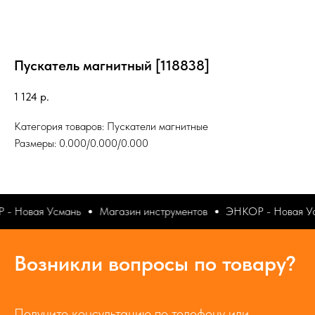
Пускатель магнитный [118838]
1 124
р.
Категория товаров: Пускатели магнитные
Размеры: 0.000/0.000/0.000
- Новая Усмань
Магазин инструментов
ЭНКОР - Новая Ус
Возникли вопросы по товару?
Получите консультацию по телефону или