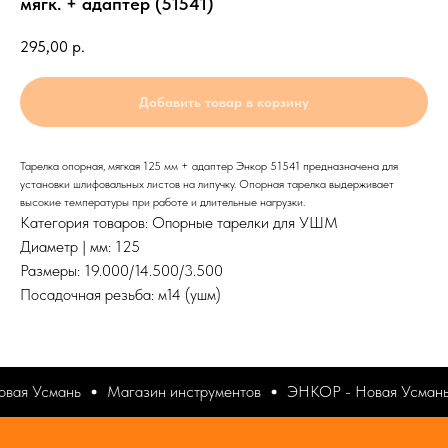
мягк. + адаптер (51541)
295,00
р.
Добавить товар в корзину
Тарелка опорная, мягкая 125 мм + адаптер Энкор 51541 предназначена для
установки шлифовальных листов на липучку. Опорная тарелка выдерживает
высокие температуры при работе и длительные нагрузки.
Категория товаров: Опорные тарелки для УШМ
Диаметр | мм: 125
Размеры: 19.000/14.500/3.500
Посадочная резьба: м14 (ушм)
вая Усмань
Магазин инструментов
ЭНКОР - Новая Усмань