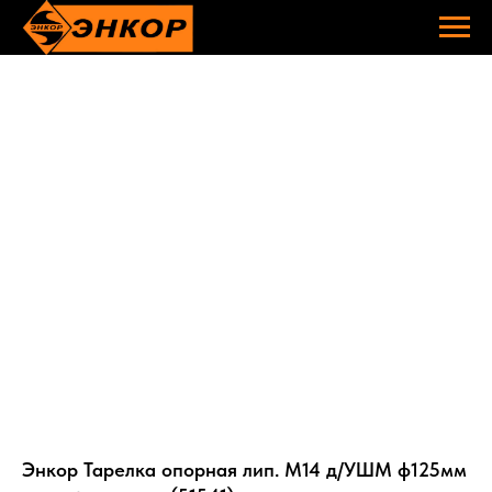
Энкор Тарелка опорная лип. М14 д/УШМ ф125мм