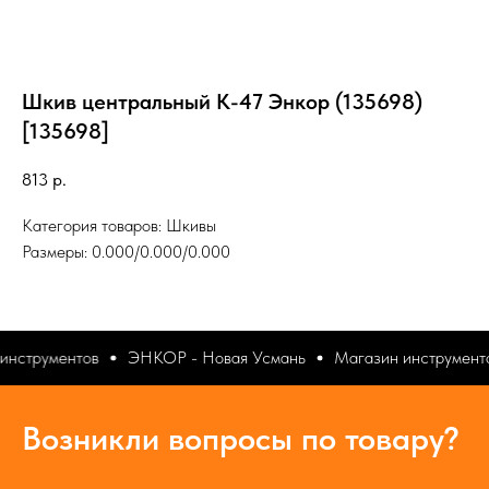
Шкив центральный К-47 Энкор (135698)
[135698]
813
р.
Категория товаров: Шкивы
Размеры: 0.000/0.000/0.000
инструментов
ЭНКОР - Новая Усмань
Магазин инструмент
Возникли вопросы по товару?