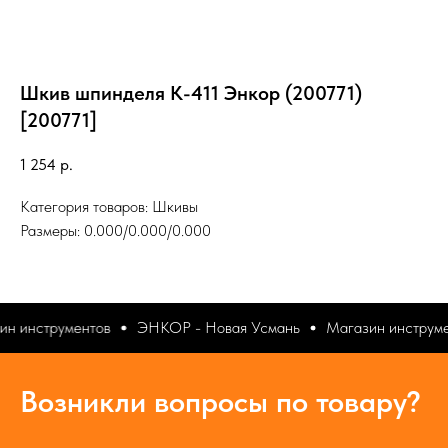
Шкив шпинделя К-411 Энкор (200771)
[200771]
1 254
р.
Категория товаров: Шкивы
Размеры: 0.000/0.000/0.000
ин инструментов
ЭНКОР - Новая Усмань
Магазин инструме
Возникли вопросы по товару?