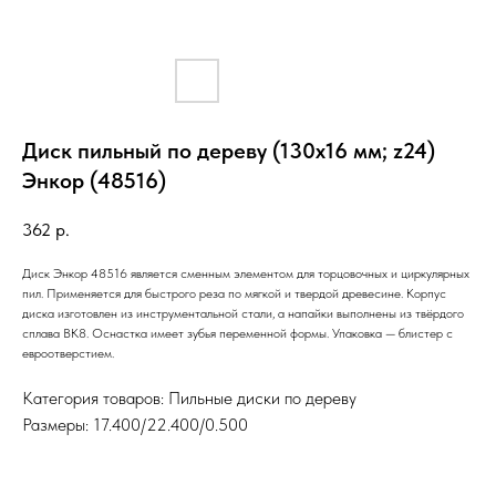
Диск пильный по дереву (130х16 мм; z24)
Энкор (48516)
362
р.
Диск Энкор 48516 является сменным элементом для торцовочных и циркулярных
пил. Применяется для быстрого реза по мягкой и твердой древесине. Корпус
диска изготовлен из инструментальной стали, а напайки выполнены из твёрдого
сплава ВК8. Оснастка имеет зубья переменной формы. Упаковка — блистер с
евроотверстием.
Категория товаров: Пильные диски по дереву
Размеры: 17.400/22.400/0.500