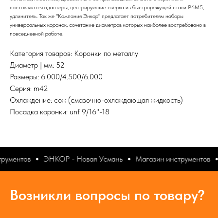
поставляются адаптеры, центрирующие свёрла из быстрорежущей стали Р6М5,
удлинитель. Так же "Компания Энкор" предлагает потребителям наборы
универсальных коронок, сочетание диаметров которых наиболее востребовано в
повседневной работе.
Категория товаров: Коронки по металлу
Диаметр | мм: 52
Размеры: 6.000/4.500/6.000
Серия: m42
Охлаждение: сож (смазочно-охлаждающая жидкость)
Посадка коронки: unf 9/16"-18
рументов
ЭНКОР - Новая Усмань
Магазин инструментов
Возникли вопросы по товару?