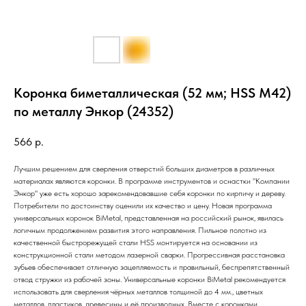
Коронка биметаллическая (52 мм; HSS М42)
по металлу Энкор (24352)
566
р.
Лучшим решением для сверления отверстий больших диаметров в различных
материалах являются коронки. В программе инструментов и оснастки "Компании
Энкор" уже есть хорошо зарекомендовавшие себя коронки по кирпичу и дереву.
Потребители по достоинству оценили их качество и цену. Новая программа
универсальных коронок BiMetal, представленная на российский рынок, явилась
логичным продолжением развития этого направления. Пильное полотно из
качественной быстрорежущей стали HSS монтируется на основании из
конструкционной стали методом лазерной сварки. Прогрессивная расстановка
зубьев обеспечивает отличную зацепляемость и правильный, беспрепятственный
отвод стружки из рабочей зоны. Универсальные коронки BiMetal рекомендуется
использовать для сверления чёрных металлов толщиной до 4 мм., цветных
металлов, пластиков, древесины и её производных. Вместе с коронками