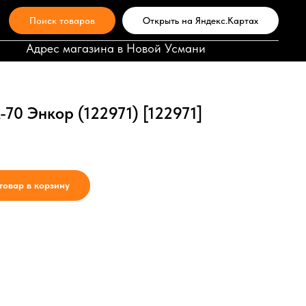
Поиск товаров
Открыть на Яндекс.Картах
Адрес магазина в Новой Усмани
70 Энкор (122971) [122971]
товар в корзину