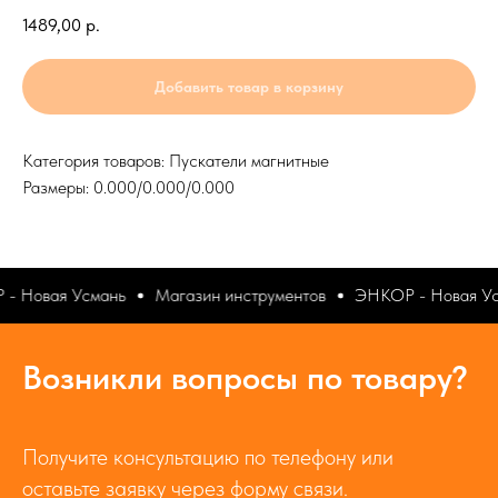
1489,00
р.
Добавить товар в корзину
Категория товаров: Пускатели магнитные
Размеры: 0.000/0.000/0.000
- Новая Усмань
Магазин инструментов
ЭНКОР - Новая Ус
Возникли вопросы по товару?
Получите консультацию по телефону или
оставьте заявку через форму связи.