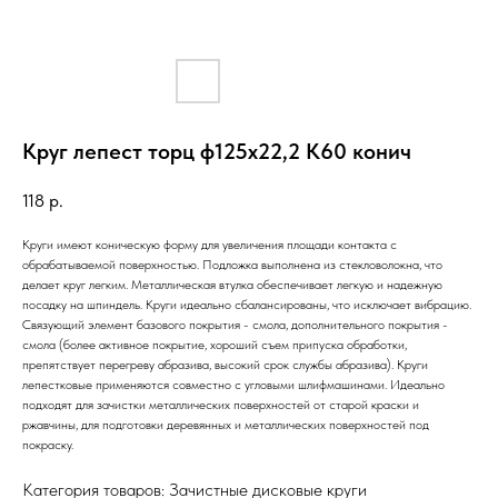
Круг лепест торц ф125х22,2 К60 конич
118
р.
Круги имеют коническую форму для увеличения площади контакта с
обрабатываемой поверхностью. Подложка выполнена из стекловолокна, что
делает круг легким. Металлическая втулка обеспечивает легкую и надежную
посадку на шпиндель. Круги идеально сбалансированы, что исключает вибрацию.
Связующий элемент базового покрытия - смола, дополнительного покрытия -
смола (более активное покрытие, хороший съем припуска обработки,
препятствует перегреву абразива, высокий срок службы абразива). Круги
лепестковые применяются совместно с угловыми шлифмашинами. Идеально
подходят для зачистки металлических поверхностей от старой краски и
ржавчины, для подготовки деревянных и металлических поверхностей под
покраску.
Категория товаров: Зачистные дисковые круги