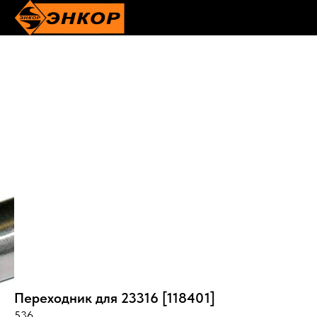
Переходник для 23316 [118401]
536