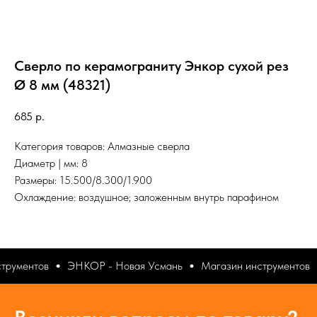
Сверло по керамограниту Энкор сухой рез
Ø 8 мм (48321)
685
р.
Категория товаров: Алмазные сверла
Диаметр | мм: 8
Размеры: 15.500/8.300/1.900
Охлаждение: воздушное; заложенным внутрь парафином
трументов
ЭНКОР - Новая Усмань
Магазин инструментов