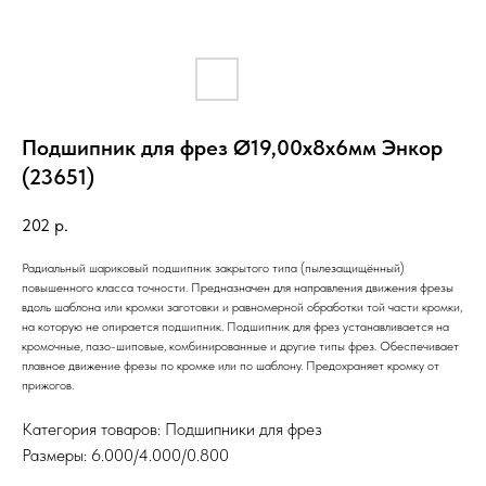
Подшипник для фрез Ø19,00х8х6мм Энкор
(23651)
202
р.
Радиальный шариковый подшипник закрытого типа (пылезащищённый)
повышенного класса точности. Предназначен для направления движения фрезы
вдоль шаблона или кромки заготовки и равномерной обработки той части кромки,
на которую не опирается подшипник. Подшипник для фрез устанавливается на
кромочные, пазо-шиповые, комбинированные и другие типы фрез. Обеспечивает
плавное движение фрезы по кромке или по шаблону. Предохраняет кромку от
прижогов.
Категория товаров: Подшипники для фрез
Размеры: 6.000/4.000/0.800