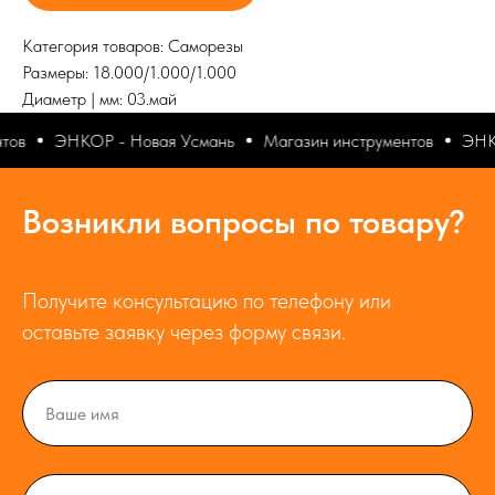
Категория товаров: Саморезы
Размеры: 18.000/1.000/1.000
Диаметр | мм: 03.май
ов
ЭНКОР - Новая Усмань
Магазин инструментов
ЭНКО
Возникли вопросы по товару?
Получите консультацию по телефону или
оставьте заявку через форму связи.