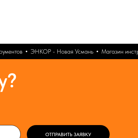
ументов
ЭНКОР - Новая Усмань
Магазин инстр
у?
ОТПРАВИТЬ ЗАЯВКУ