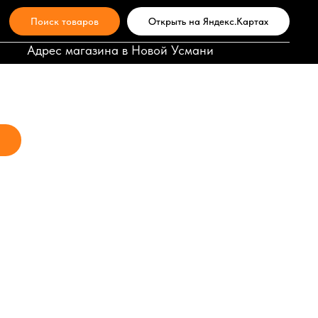
Поиск товаров
Открыть на Яндекс.Картах
ления ГКЛ СтройКреп 3,5х45
Адрес магазина в Новой Усмани
 шт