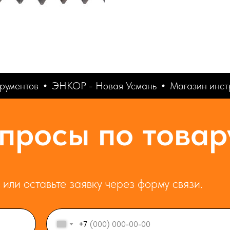
ументов
ЭНКОР - Новая Усмань
Магазин инстр
просы по товар
или оставьте заявку через форму связи.
+7