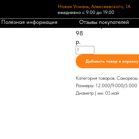
Новая Усмань, Алексеевского, 1А
ежедневно с 9.00 до 19.00
Саморез для креп
Полезная информация
Отзывы покупателей
частая резьба 150
98
р.
Добавить товар в корзину
Категория товаров: Саморезы
Размеры: 12.000/9.000/5.000
Диаметр | мм: 03.май