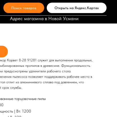
Поиск товаров
Открыть на Яндекс.Картах
ниверсальная Энкор Корвет 8-
Адрес магазина в Новой Усмани
кор Корвет 8-28 91281 служит для выполнения продольных,
комбинированных пропилов в древесине. Функциональность.
ми предусмотрены удлинители рабочего стола.
ючения пылесоса позволяет поддерживать рабочее место в
стол отлит из алюминиевого сплава под давлением, что
й срок службы.
ованные торцовочные пилы
00
щность | Вт: 1200