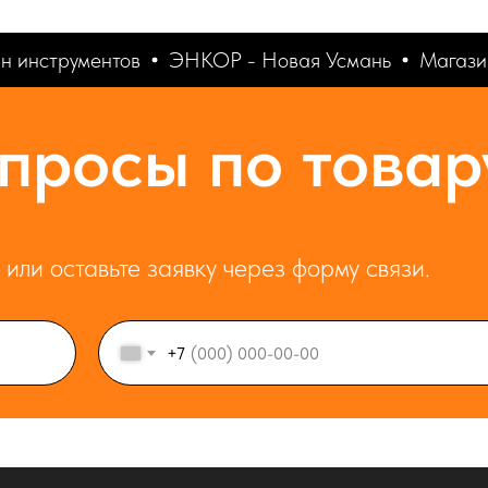
 инструментов
ЭНКОР - Новая Усмань
Магазин
просы по товар
или оставьте заявку через форму связи.
+7